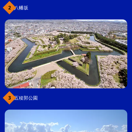
八幡坂
五稜郭公園