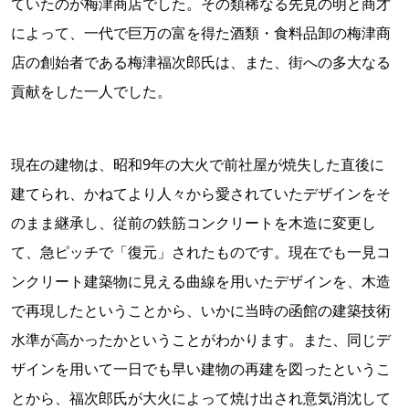
ていたのが梅津商店でした。その類稀なる先見の明と商才
によって、一代で巨万の富を得た酒類・食料品卸の梅津商
店の創始者である梅津福次郎氏は、また、街への多大なる
貢献をした一人でした。
現在の建物は、昭和9年の大火で前社屋が焼失した直後に
建てられ、かねてより人々から愛されていたデザインをそ
のまま継承し、従前の鉄筋コンクリートを木造に変更し
て、急ピッチで「復元」されたものです。現在でも一見コ
ンクリート建築物に見える曲線を用いたデザインを、木造
で再現したということから、いかに当時の函館の建築技術
水準が高かったかということがわかります。また、同じデ
ザインを用いて一日でも早い建物の再建を図ったというこ
とから、福次郎氏が大火によって焼け出され意気消沈して