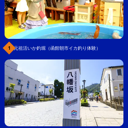
元祖活いか釣堀（函館朝市イカ釣り体験）