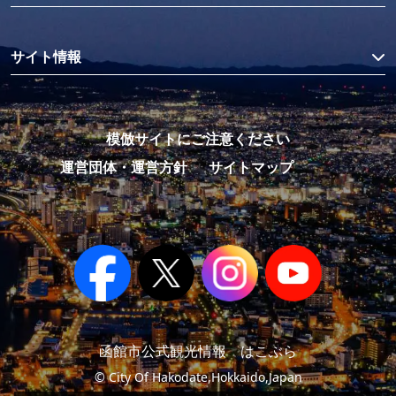
サイト情報
模倣サイトにご注意ください
運営団体・運営方針
サイトマップ
函館市公式観光情報 はこぶら
© City Of Hakodate,Hokkaido,Japan