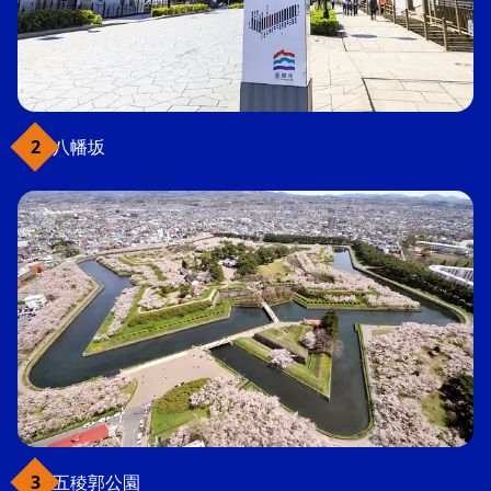
八幡坂
五稜郭公園