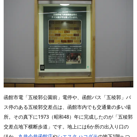
函館市電「五稜郭公園前」電停や、函館バス「五稜郭」バ
ス停のある五稜郭交差点は、函館市内でも交通量の多い場
所。その真下に1973（昭和48）年に完成したのが「五稜郭
交差点地下横断歩道」です。地上には6か所の出入り口の
ほか、
丸井今井函館店
や
シエスタ ハコダテ
の地下1階へつ