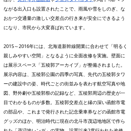
ながる出入口も設置されたことで、雨風や雪をしのぎ、な
おかつ交通量の激しい交差点の行き来が安全にできるよう
になり、市民から大変喜ばれています。
2015～2016年には、北海道新幹線開業に合わせて「明るく
親しみやすい空間」となるように全面改修を実施。壁面に
は展示スペース「五稜郭アーカイブ」が整備されました。
展示内容は、五稜郭公園の四季の写真、先代の五稜郭タワ
ーの建設中の姿、時代ごとの街並みを表わす航空写真や地
図、野外劇や五稜郭祭の記録など、五稜郭周辺の歴史が一
目でわかるものが多数。五稜郭交差点と縁の深い函館市電
の部品や、これまで発行された記念乗車券などの函館市電
グッズのほか、明治時代に現在の北斗市茂辺地地区で作ら
れた「茂辺地レンガ」の実物、設置以来2度行われた改修