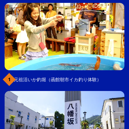
元祖活いか釣堀（函館朝市イカ釣り体験）