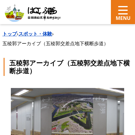
search
Language
トップ
›
スポット・体験
›
五稜郭アーカイブ（五稜郭交差点地下横断歩道）
五稜郭アーカイブ（五稜郭交差点地下横
断歩道）