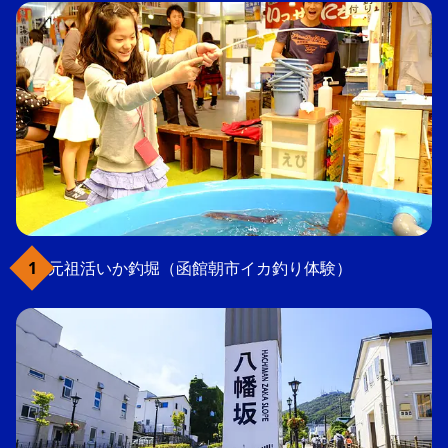
元祖活いか釣堀（函館朝市イカ釣り体験）