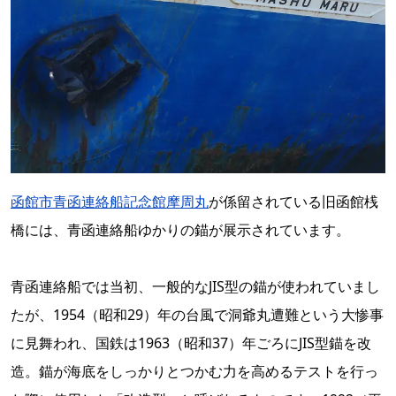
函館市青函連絡船記念館摩周丸
が係留されている旧函館桟
橋には、青函連絡船ゆかりの錨が展示されています。
青函連絡船では当初、一般的なJIS型の錨が使われていまし
たが、1954（昭和29）年の台風で洞爺丸遭難という大惨事
に見舞われ、国鉄は1963（昭和37）年ごろにJIS型錨を改
造。錨が海底をしっかりとつかむ力を高めるテストを行っ