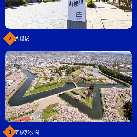
八幡坂
五稜郭公園