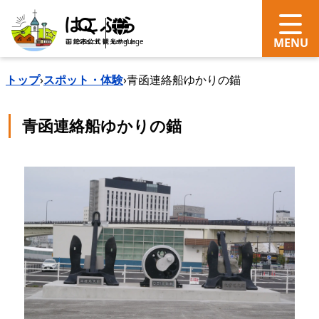
search
Language
トップ
›
スポット・体験
›
青函連絡船ゆかりの錨
青函連絡船ゆかりの錨