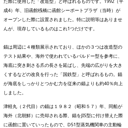
た際に使用した「改造型」と呼ばれるものです。1992（平
成4）年、旧函館桟橋に函館シーポートプラザ（当時）が
オープンした際に設置されました。特に説明等はありませ
んが、現存しているものはこれ1つだけです。
錨は周辺に４種類展示されており、ほかの３つは改造型の
テスト結果や、海外で使われているバルドー型を参考に、
海底に突き刺さる爪の長さを延ばし、先端の広がりを大き
くするなどの改良を行った「国鉄型」と呼ばれるもの。錨
が海底をしっかりとつかむ力を従来の錨よりも約40％向上
しました。
津軽丸（２代目）の錨は１９８２（昭和５７）年、同船が
海外（北朝鮮）に売却される際、錨をJIS型に付け替えた際
に函館に置いていったもので、Ⅾ51型蒸気機関車の主動輪