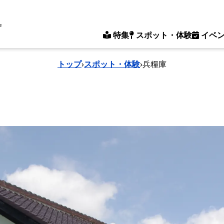
e
特集
スポット・体験
イベ
トップ
›
スポット・体験
›
兵糧庫