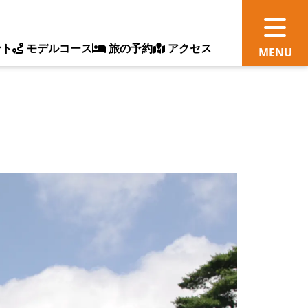
ント
モデルコース
旅の予約
アクセス
観
情
ス
ッ
ト
体
新