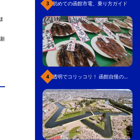
初めての函館市電、乗り方ガイド
ま
新
透明でコリッコリ！ 函館自慢のいかをどうぞ