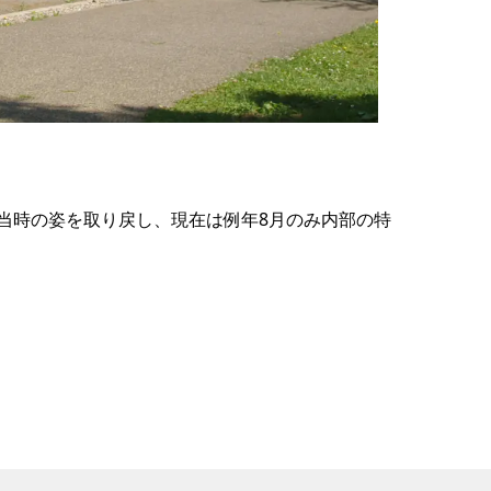
の
要
ベ
ト
イ
ン
当時の姿を取り戻し、現在は例年8月のみ内部の特
検