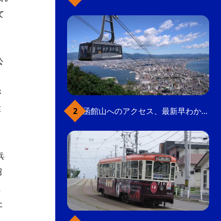
て
公
が
在
函館山へのアクセス、最新早わかりガイド
兵
昭
た
た