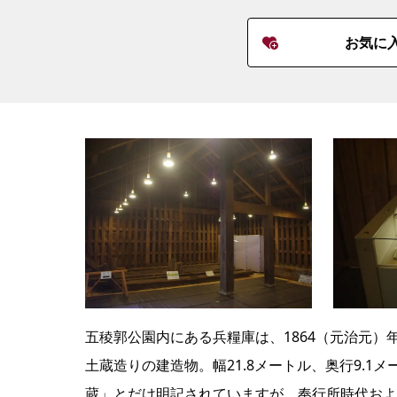
お気に
五稜郭公園内にある兵糧庫は、1864（元治元
土蔵造りの建造物。幅21.8メートル、奥行9.1
蔵」とだけ明記されていますが、奉行所時代およ