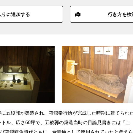
入りに追加する
行き方を検
）年に五稜郭が築造され、箱館奉行所が完成した時期に建てられ
メートル、広さ60坪で、五稜郭の築造当時の目論見書きには「土
び箱館戦争時代ともに、食糧庫として使用されていたと考えら