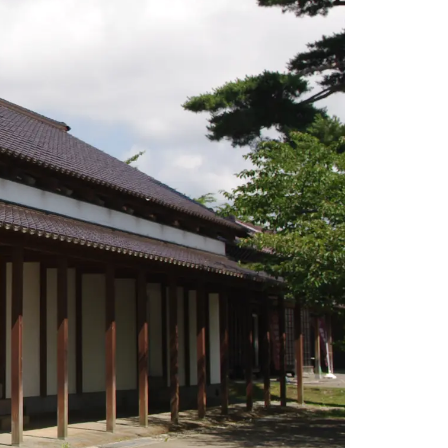
情
特
モ
ル
ー
ア
セ
イ
ン
年