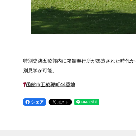
特別史跡五稜郭内に箱館奉行所が築造された時代か
別見学が可能。
函館市五稜郭町44番地
シェア