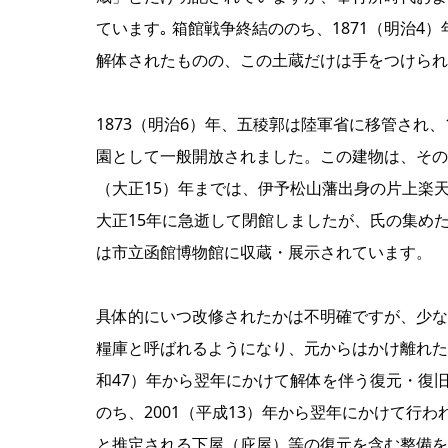
ています｡ 箱館戦争終結ののち、1871（明治
解体されたものの、この土蔵だけは手をつけられ
1873（明治6）年、五稜郭は陸軍省に移管され、
園として一般開放されました。この建物は、その後
（大正15）年までは、伊予松山藩出身の片上楽
大正15年に急逝して閉館しましたが、氏の集め
は市立函館博物館に収蔵・展示されています。
具体的にいつ改修されたかは不明確ですが、少な
糧庫と呼ばれるようになり、元からはかけ離れた
和47）年から翌年にかけて解体を伴う復元・復
のち、2001（平成13）年から翌年にかけて行
と推定される下屋（庇屋）等の復元を含む整備を