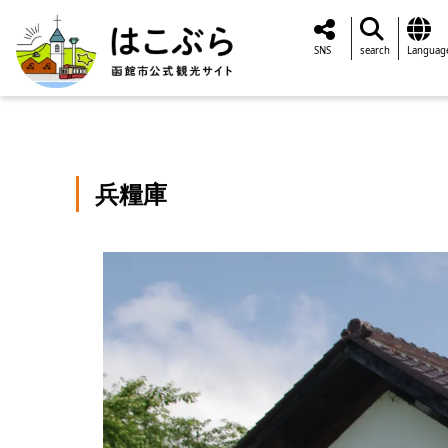
SNS
search
Languag
兵糧庫