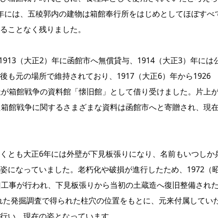
4）年には、五稜郭内の建物は箱館奉行所をはじめとしてほぼすべ
ることなく残りました。
1913（大正2）年に函館市へ無償貸与、1914（大正3）年には
も元の場所で維持されており、1917（大正6）年から1926
天が箱館戦争の資料館「懐旧館」として借り受けました。片上
た箱館戦争に関するさまざまな資料は函館市へと寄贈され、現
くとも大正6年には外壁が下見板張りになり、名前もいつしか
姿になっていました。老朽化や破損が進行したため、1972（
旧工事が行われ、下見板張りから当初の土蔵造へ復旧整備され
われた発掘調査で得られた柱穴の位置をもとに、元来付属してい
行い、現在の姿となっています。