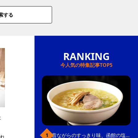
索する
今人気の特集記事TOP5
た
昔ながらのすっきり味、函館の塩ラーメン
れ