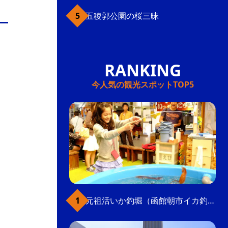
五稜郭公園の桜三昧
今人気の観光スポットTOP5
元祖活いか釣堀（函館朝市イカ釣り体験）