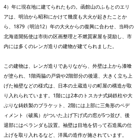
4）年に現在地に建てられたもの。函館山のふもとのエリ
アは、明治から昭和にかけて幾度も大火が起きたことか
ら、1879（明治12）年の大火からの復興に合わせ、当時の
北海道開拓使は市街の区画整理と不燃質家屋を奨励し、市
内には多くのレンガ造りの建物が建てられました。
この建物は、レンガ造りでありながら、外壁は上から漆喰
が塗られ、1階両脇の戸袋や2階部分の後退、大きく立ち上
げた袖壁などの様式は、日本の土蔵造りの町屋の構造が取
り入れられています。1階には2本のトスカナ式鋳鉄柱や大
ぶりな鋳鉄製のブラケット、2階には上部に三角形のペデ
ィメント（破風）がついた上げ下げ式の窓が5つ並び、後
退部にはベランダも設置。袖壁は目地を切って石造風の仕
上げを取り入れるなど、洋風の造作が施されています。