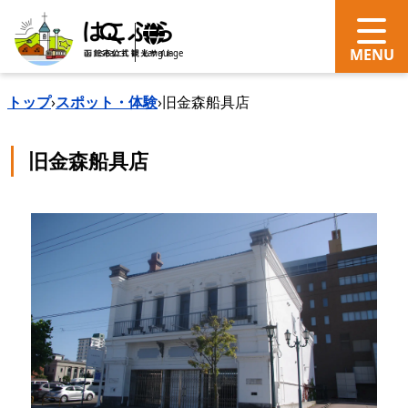
search
Language
トップ
›
スポット・体験
›
旧金森船具店
旧金森船具店