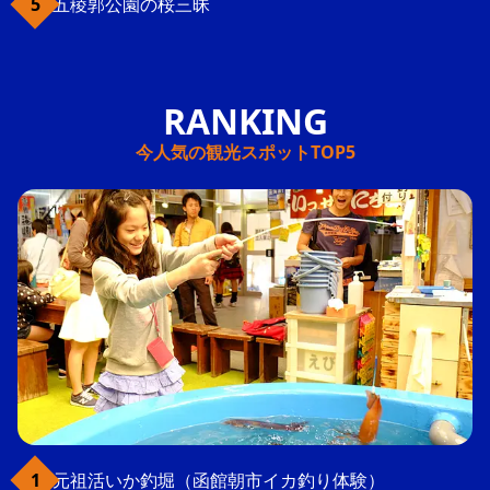
五稜郭公園の桜三昧
今人気の観光スポットTOP5
元祖活いか釣堀（函館朝市イカ釣り体験）