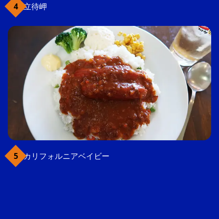
立待岬
カリフォルニアベイビー