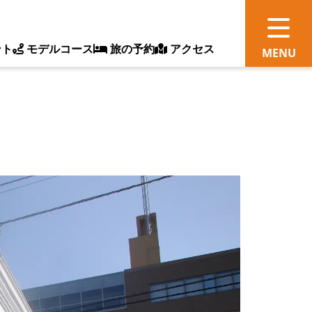
ント
モデルコース
旅の予約
アクセス
観
情
ス
ッ
ト
体
新