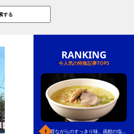
索する
今人気の特集記事TOP5
昔ながらのすっきり味、函館の塩ラーメン