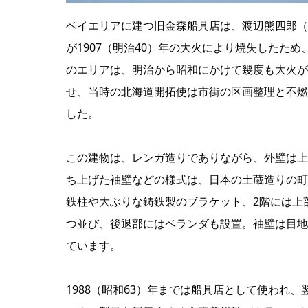
ベイエリアに建つ旧金森船具店は、渡辺熊四郎（初
が1907（明治40）年の大火により焼失したため
のエリアは、明治から昭和にかけて幾度も大火が起
せ、当時の北海道開拓使は市街の区画整理と不燃
した。
この建物は、レンガ造りでありながら、外壁は上
ち上げた袖壁などの様式は、日本の土蔵造りの町
鉄柱や大ぶりな鋳鉄製のブラケット、2階には上
つ並び、後退部にはベランダも設置。袖壁は目地
ています。
1988（昭和63）年までは船具店として使われ、