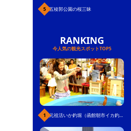
五稜郭公園の桜三昧
今人気の観光スポットTOP5
元祖活いか釣堀（函館朝市イカ釣り体験）