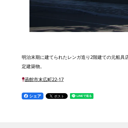
明治末期に建てられたレンガ造り2階建ての元船具
定建築物。
函館市末広町22-17
シェア