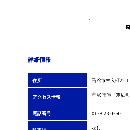
周
詳細情報
住所
函館市末広町22-1
市電 市電「末広町
アクセス情報
電話番号
0138-23-0350
なし