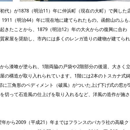
代）が1878（明治11）年に仲浜町（現在の大町）で興した
、1911（明治44）年に現在地に建てられたもの。函館山のふも
きたことから、1879（明治12）年の大火からの復興に合わ
質家屋を奨励し、市内には多くのレンガ造りの建物が建てられ
から漆喰が塗られ、1階両脇の戸袋や2階部分の後退、大きく
屋の構造が取り入れられています。1階には2本のトスカナ式
部に三角形のペディメント（破風）がついた上げ下げ式の窓が
を切って石造風の仕上げを取り入れるなど、洋風の造作が施さ
翌年から2009（平成21）年まではフランスのバカラ社の高級ク