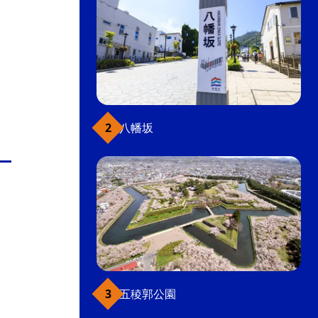
八幡坂
五稜郭公園