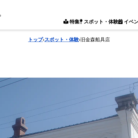
e
特集
スポット・体験
イベ
トップ
›
スポット・体験
›
旧金森船具店