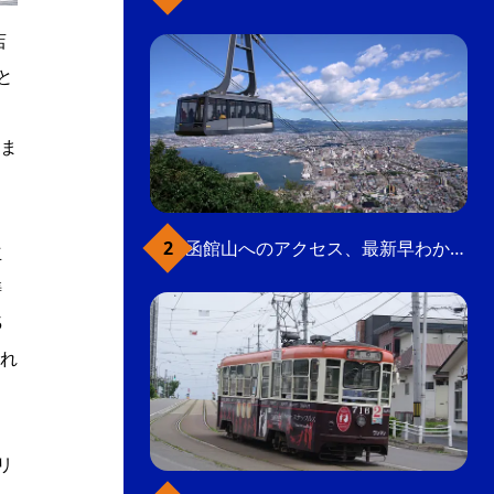
店
と
ま
函館山へのアクセス、最新早わかりガイド
立
鋳
5
れ
リ