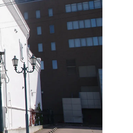
情
特
モ
ル
ー
ア
セ
イ
ン
年