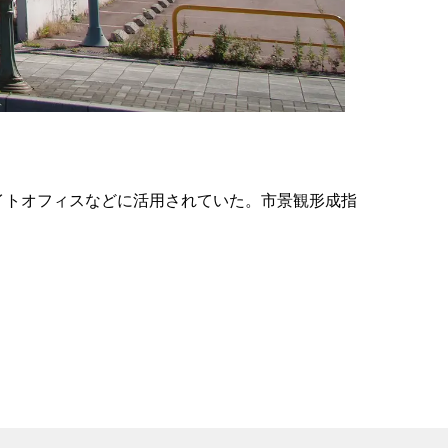
の
要
ベ
ト
イ
ン
イトオフィスなどに活用されていた。市景観形成指
検