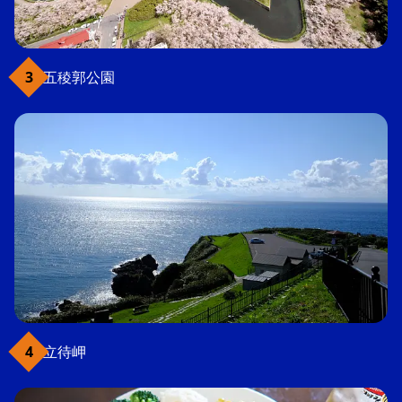
五稜郭公園
立待岬