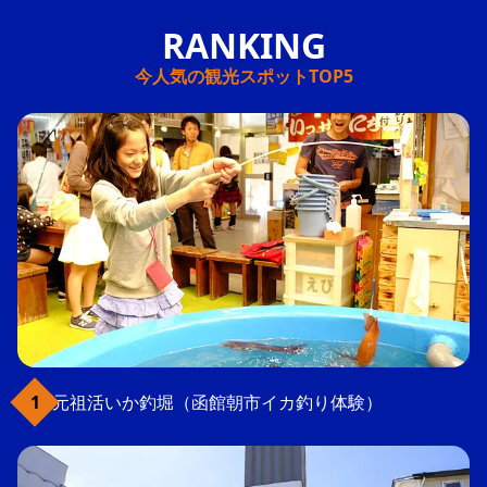
今人気の観光スポットTOP5
元祖活いか釣堀（函館朝市イカ釣り体験）