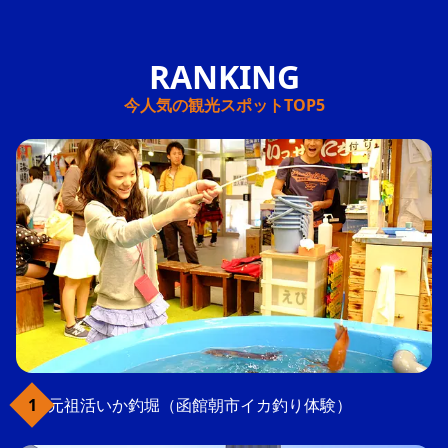
今人気の観光スポットTOP5
元祖活いか釣堀（函館朝市イカ釣り体験）