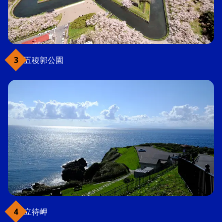
五稜郭公園
立待岬