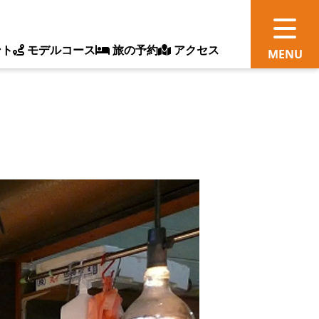
ント
モデルコース
旅の予約
アクセス
観
情
ス
ッ
ト
体
新