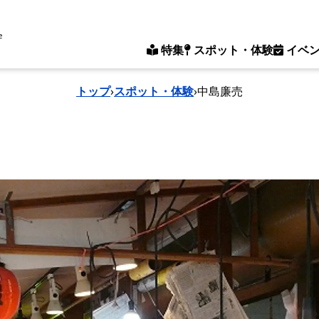
e
特集
スポット・体験
イベ
トップ
›
スポット・体験
›
中島廉売