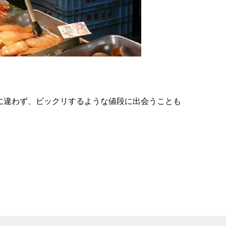
の
要
ベ
ト
イ
ン
に違わず、ビックリするような値段に出会うことも
検