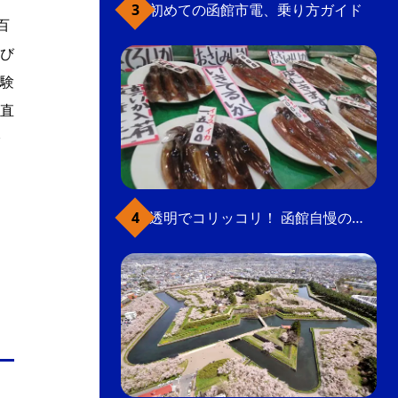
初めての函館市電、乗り方ガイド
百
び
験
直
透明でコリッコリ！ 函館自慢のいかをどうぞ