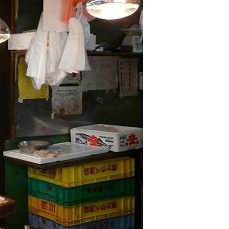
情
特
モ
ル
ー
ア
セ
イ
ン
年