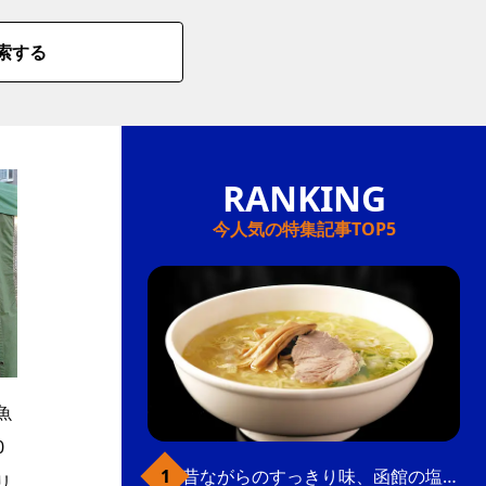
索する
今人気の特集記事TOP5
魚
0
昔ながらのすっきり味、函館の塩ラーメン
リ