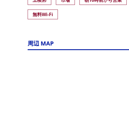
五稜郭
市場
朝10時前から営業
無料Wi-Fi
周辺 MAP