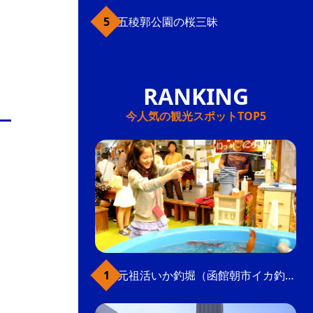
五稜郭公園の桜三昧
今人気の観光スポットTOP5
元祖活いか釣堀（函館朝市イカ釣り体験）