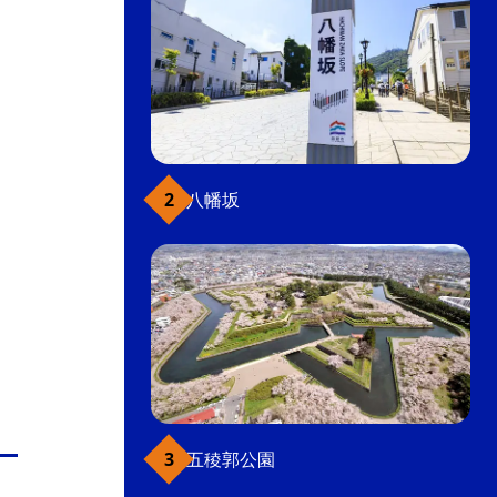
八幡坂
五稜郭公園