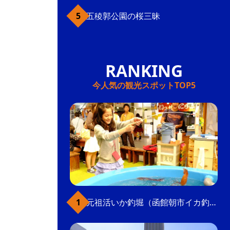
五稜郭公園の桜三昧
今人気の観光スポットTOP5
元祖活いか釣堀（函館朝市イカ釣り体験）