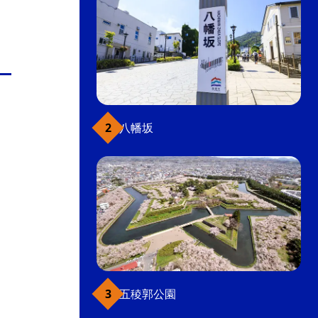
八幡坂
五稜郭公園