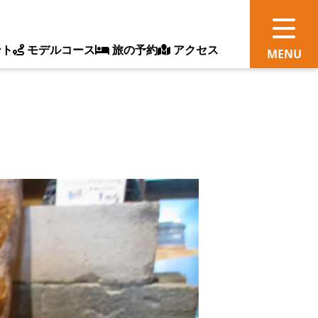
ント
モデルコース
旅の予約
アクセス
観
情
ス
ッ
ト
体
新