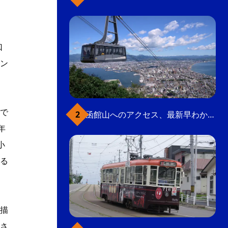
口
ン
で
函館山へのアクセス、最新早わかりガイド
年
小
る
描
さ