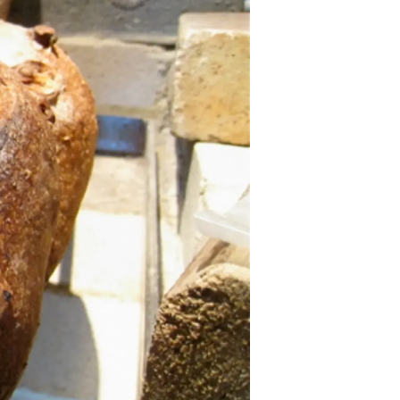
情
特
モ
ル
ー
ア
セ
イ
ン
年