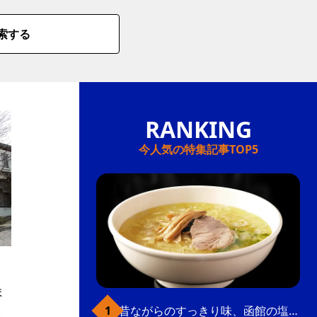
索する
今人気の特集記事TOP5
た
ま
昔ながらのすっきり味、函館の塩ラーメン