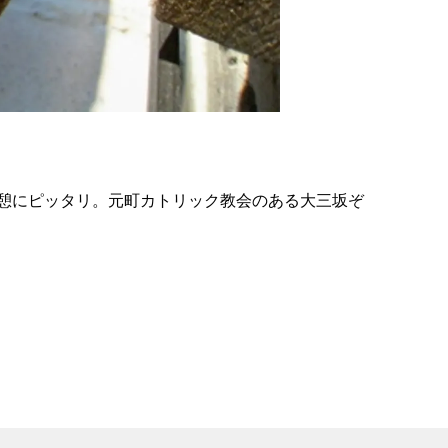
の
要
ベ
ト
イ
ン
憩にピッタリ。元町カトリック教会のある大三坂ぞ
検