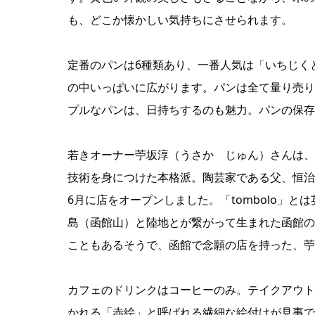
も、どこか懐かしい気持ちにさせられます。
定番のパンは6種類あり、一番人気は「いちじくと
の中いっぱいに広がります。パンは全て量り売り
プルなパンは、日持ちするのも魅力。パンの保存
若きオーナー苧坂淳（うさか じゅん）さんは、
技術を身につけた本格派。陶芸家である父、恒治（こう
6月に店をオープンしました。「tombolo」
島（函館山）と陸地とが繋がって生まれた函館の
こともあるそうで、函館で念願の店を持った、苧
カフェのドリンクはコーヒーのみ。テイクアウト
かれる「赤絵」と呼ばれる繊細な絵付けが見事で