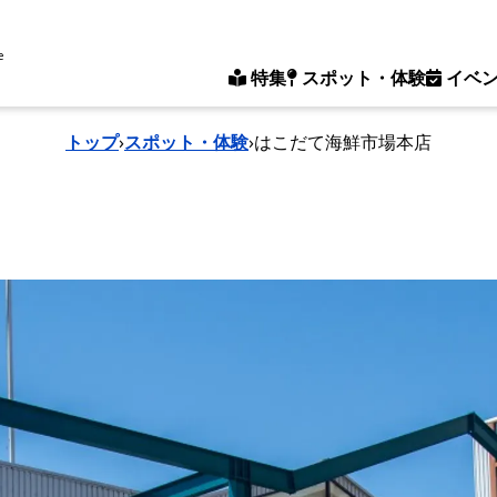
e
特集
スポット・体験
イベ
トップ
›
スポット・体験
›
はこだて海鮮市場本店