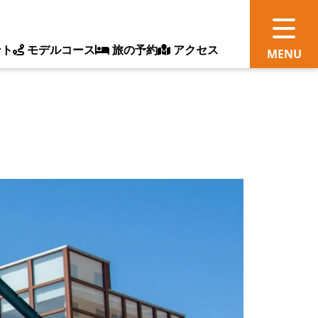
ント
モデルコース
旅の予約
アクセス
観
情
ス
ッ
ト
体
新