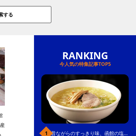
索する
今人気の特集記事TOP5
館
産
昔ながらのすっきり味、函館の塩ラーメン
い