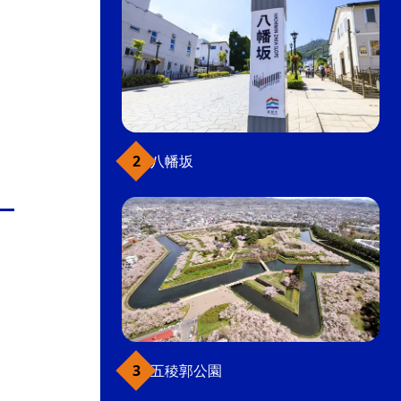
八幡坂
五稜郭公園