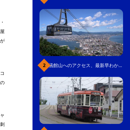
・
屋
が
函館山へのアクセス、最新早わかりガイド
コ
の
ャ
刺