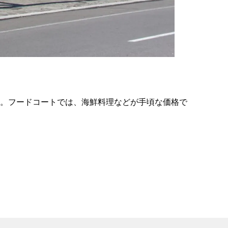
の
要
ベ
ト
イ
ン
ぶ。フードコートでは、海鮮料理などが手頃な価格で
検