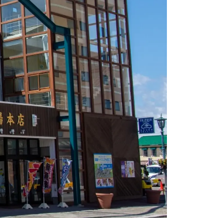
情
特
モ
ル
ー
ア
セ
イ
ン
年