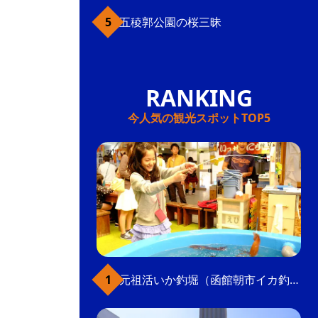
五稜郭公園の桜三昧
今人気の観光スポットTOP5
元祖活いか釣堀（函館朝市イカ釣り体験）