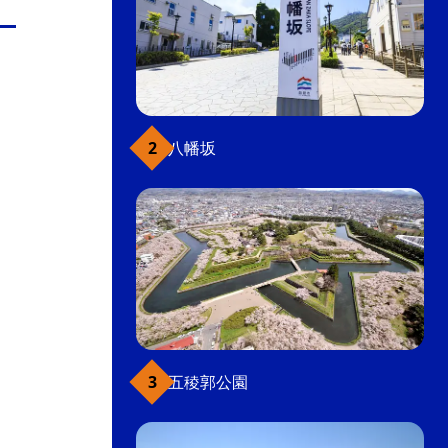
八幡坂
五稜郭公園