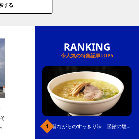
索する
今人気の特集記事TOP5
ぶ
そ
昔ながらのすっきり味、函館の塩ラーメン
ゃ