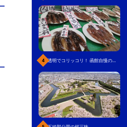
透明でコリッコリ！ 函館自慢のいかをどうぞ
五稜郭公園の桜三昧