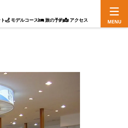
ント
モデルコース
旅の予約
アクセス
観
情
ス
ッ
ト
体
新