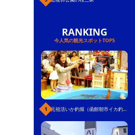
今人気の観光スポットTOP5
元祖活いか釣堀（函館朝市イカ釣り体験）