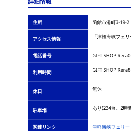
詳細情報
住所
函館市港町3-19-2
「津軽海峡フェリ
アクセス情報
電話番号
GIFT SHOP Rera
GIFT SHOP Rer
利用時間
無休
休日
あり(234台。2時
駐車場
関連リンク
津軽海峡フェリー