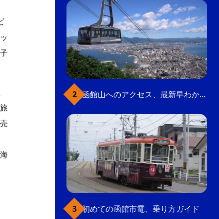
ビ
ッ
子
ミ
函館山へのアクセス、最新早わかりガイド
旅
売
海
初めての函館市電、乗り方ガイド