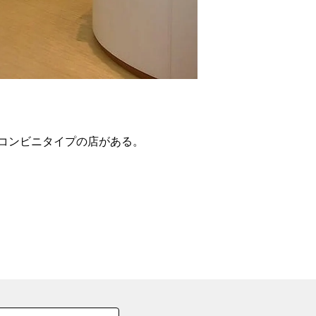
の
要
ベ
ト
イ
ン
コンビニタイプの店がある。
検