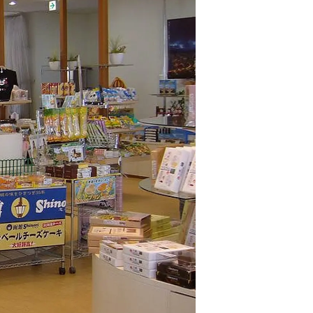
情
特
モ
ル
ー
ア
セ
イ
ン
年