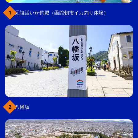
元祖活いか釣堀（函館朝市イカ釣り体験）
八幡坂