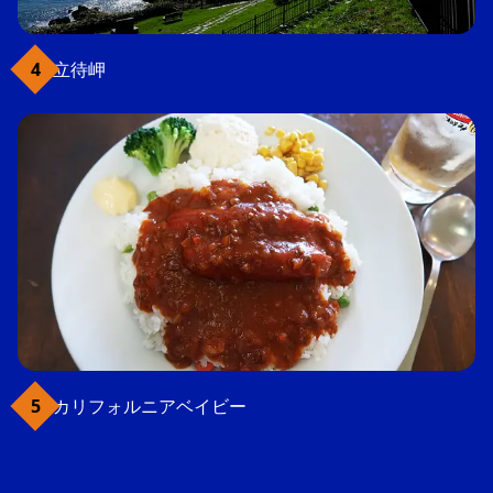
立待岬
カリフォルニアベイビー