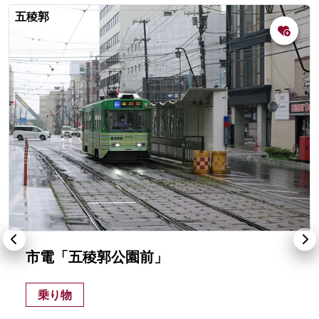
五稜郭
市電「五稜郭公園前」
乗り物