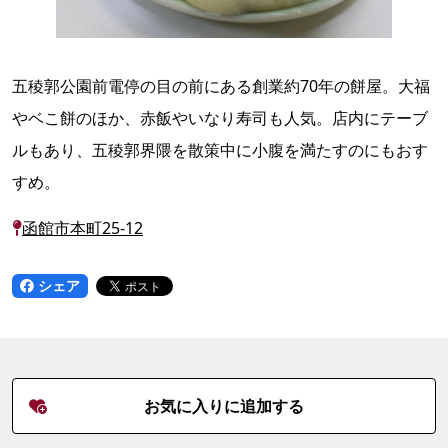
五稜郭公園前電停の目の前にある創業約70年の餅屋。大福
やベこ餅のほか、赤飯やいなり寿司も人気。店内にテーブ
ルもあり、五稜郭界隈を散策中に小腹を満たすのにもおす
すめ。
函館市本町25-12
シェア
お気に入りに追加する