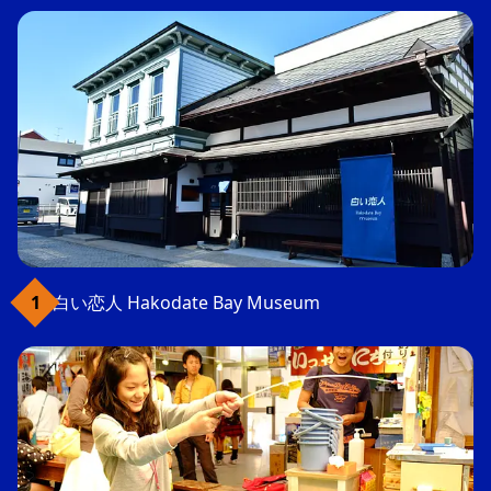
白い恋人 Hakodate Bay Museum