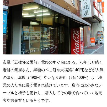
市電「五稜郭公園前」電停のすぐ前にある、70年ほど続く
老舗の餅屋さん。黒糖のベこ餅や大福(各140円)などが人気
のほか、赤飯（490円）やいなり寿司（5個400円）も、地
元の人たちに長く愛され続けています。店内には小さなテ
ーブルと椅子も備わり、購入してその場で食べていく地元
客や観光客もいるそうです。