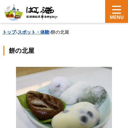
search
Language
トップ
›
スポット・体験
›
餅の北屋
餅の北屋