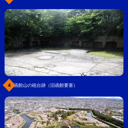
函館山の砲台跡（旧函館要塞）