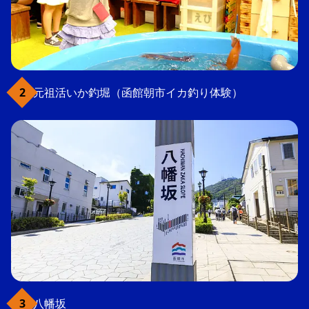
元祖活いか釣堀（函館朝市イカ釣り体験）
八幡坂