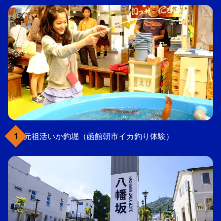
元祖活いか釣堀（函館朝市イカ釣り体験）