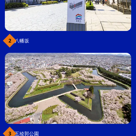
八幡坂
五稜郭公園