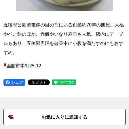
五稜郭公園前電停の目の前にある創業約70年の餅屋。大福
やベこ餅のほか、赤飯やいなり寿司も人気。店内にテーブ
ルもあり、五稜郭界隈を散策中に小腹を満たすのにもおす
すめ。
函館市本町25-12
シェア
お気に入りに追加する