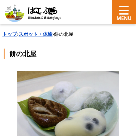
search
Language
トップ
›
スポット・体験
›
餅の北屋
餅の北屋