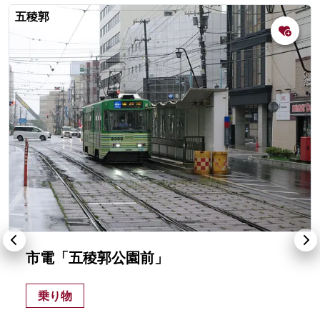
五稜郭
市電「五稜郭公園前」
乗り物