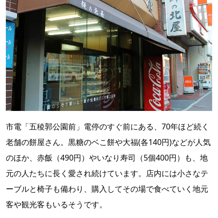
市電「五稜郭公園前」電停のすぐ前にある、70年ほど続く
老舗の餅屋さん。黒糖のベこ餅や大福(各140円)などが人気
のほか、赤飯（490円）やいなり寿司（5個400円）も、地
元の人たちに長く愛され続けています。店内には小さなテ
ーブルと椅子も備わり、購入してその場で食べていく地元
客や観光客もいるそうです。