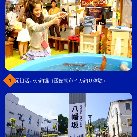
元祖活いか釣堀（函館朝市イカ釣り体験）