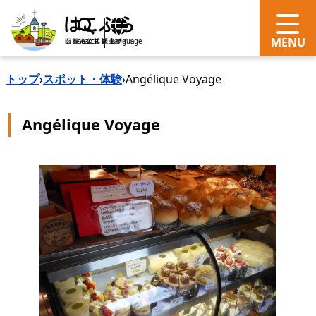
search
Language
トップ
›
スポット・体験
›
Angélique Voyage
Angélique Voyage