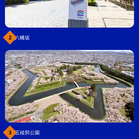
八幡坂
五稜郭公園