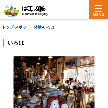
search
Language
トップ
›
スポット・体験
›
いろは
いろは