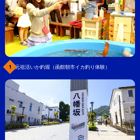
元祖活いか釣堀（函館朝市イカ釣り体験）