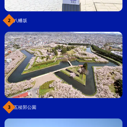
八幡坂
五稜郭公園