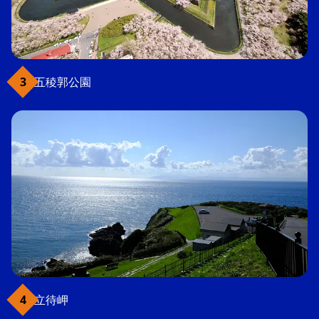
五稜郭公園
立待岬