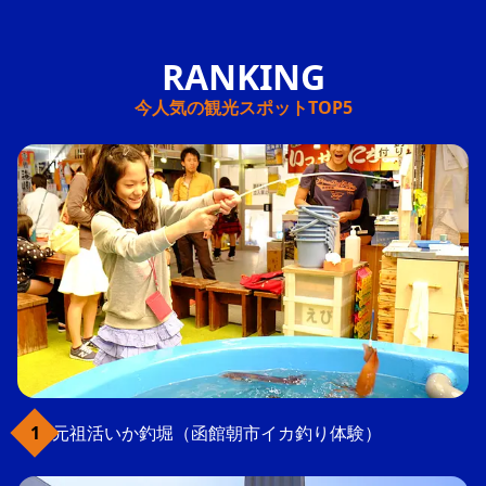
今人気の観光スポットTOP5
元祖活いか釣堀（函館朝市イカ釣り体験）