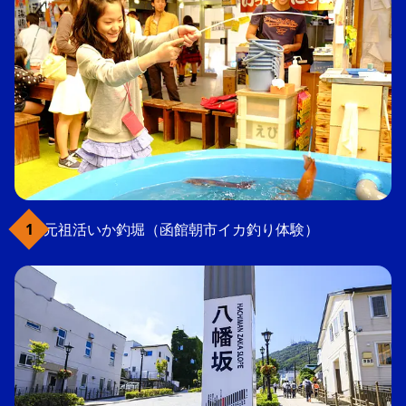
元祖活いか釣堀（函館朝市イカ釣り体験）