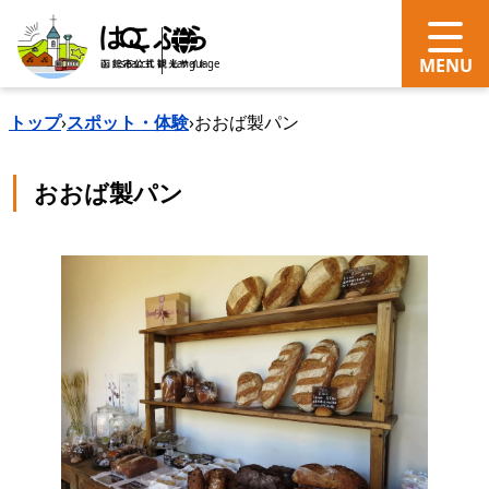
search
Language
トップ
›
スポット・体験
›
おおば製パン
おおば製パン