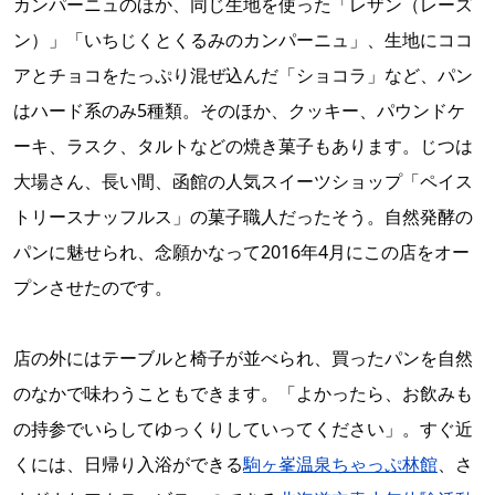
カンパーニュのほか、同じ生地を使った「レザン（レーズ
ン）」「いちじくとくるみのカンパーニュ」、生地にココ
アとチョコをたっぷり混ぜ込んだ「ショコラ」など、パン
はハード系のみ5種類。そのほか、クッキー、パウンドケ
ーキ、ラスク、タルトなどの焼き菓子もあります。じつは
大場さん、長い間、函館の人気スイーツショップ「ペイス
トリースナッフルス」の菓子職人だったそう。自然発酵の
パンに魅せられ、念願かなって2016年4月にこの店をオー
プンさせたのです。
店の外にはテーブルと椅子が並べられ、買ったパンを自然
のなかで味わうこともできます。「よかったら、お飲みも
の持参でいらしてゆっくりしていってください」。すぐ近
くには、日帰り入浴ができる
駒ヶ峯温泉ちゃっぷ林館
、さ