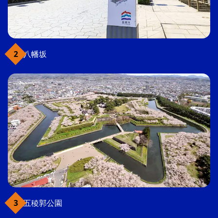
八幡坂
五稜郭公園