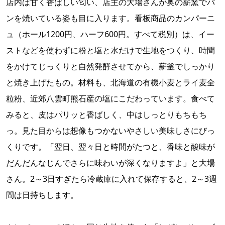
店内は甘く香ばしい匂い、店主の大場さんが奥の薪窯でパ
ンを焼いている姿も目に入ります。看板商品のカンパーニ
ュ（ホール1200円、ハーフ600円。すべて税別）は、イー
ストなどを使わずに粉と塩と水だけで生地をつくり、時間
をかけてじっくりと自然発酵させてから、薪釜でしっかり
と焼き上げたもの。材料も、北海道の有機小麦とライ麦全
粒粉、近郊八雲町熊石産の塩にこだわっています。食べて
みると、皮はパリッと香ばしく、中はしっとりもちもち
っ。見た目からは想像もつかないやさしい美味しさにびっ
くりです。「翌日、翌々日と時間がたつと、香味と酸味が
だんだんなじんでさらに味わいが深くなりますよ」と大場
さん。2～3日すぎたら冷蔵庫に入れて保存すると、2～3週
間は日持ちします。