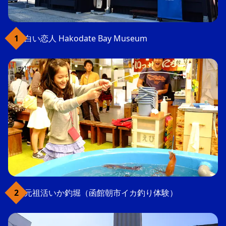
白い恋人 Hakodate Bay Museum
元祖活いか釣堀（函館朝市イカ釣り体験）