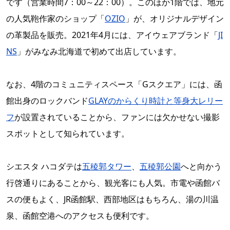
です（営業時間7：00～22：00）。このほか1階では、地元
の人気鞄作家のショップ「
OZIO
」が、オリジナルデザイン
の革製品を販売。2021年4月には、アイウェアブランド「
JI
NS
」がみなみ北海道で初めて出店しています。
なお、4階のコミュニティスペース「Gスクエア」には、函
館出身のロックバンド
GLAYのからくり時計と等身大レリー
フ
が設置されていることから、ファンには欠かせない撮影
スポットとして知られています。
シエスタ ハコダテは
五稜郭タワー
、
五稜郭公園
へと向かう
行啓通りにあることから、観光客にも人気。市電や函館バ
スの便もよく、JR函館駅、西部地区はもちろん、湯の川温
泉、函館空港へのアクセスも便利です。