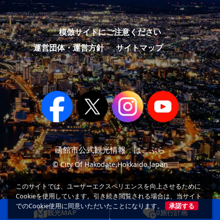
模倣サイトにご注意ください
運営団体・運営方針
サイトマップ
函館市公式観光情報 はこぶら
© City Of Hakodate,Hokkaido,Japan
このサイトでは、ユーザーエクスペリエンスを向上させるために
Cookieを使用しています。引き続き閲覧される場合は、当サイト
でのCookie使用に同意いただいたことになります。
承諾する
観光MAP
0
旅行計画