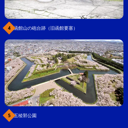
函館山の砲台跡（旧函館要塞）
五稜郭公園