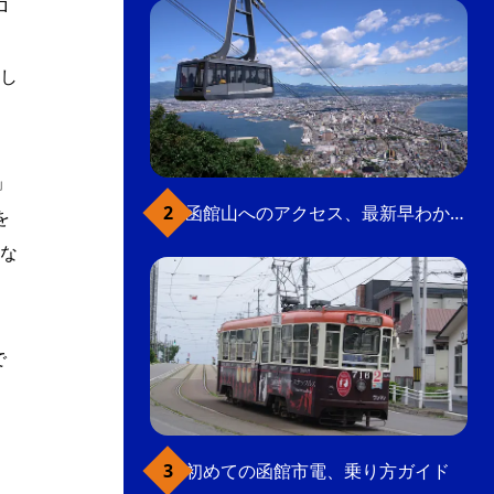
ロ
名し
」
函館山へのアクセス、最新早わかりガイド
を
な
で
初めての函館市電、乗り方ガイド