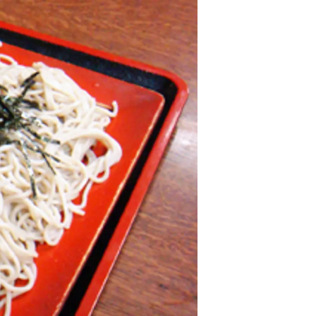
情
特
モ
ル
ー
ア
セ
イ
ン
年