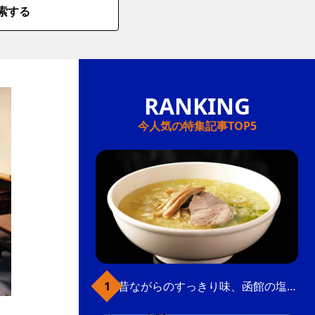
索する
今人気の特集記事TOP5
昔ながらのすっきり味、函館の塩ラーメン