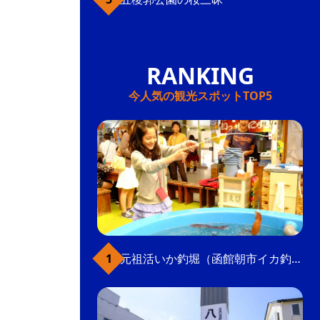
今人気の観光スポットTOP5
元祖活いか釣堀（函館朝市イカ釣り体験）