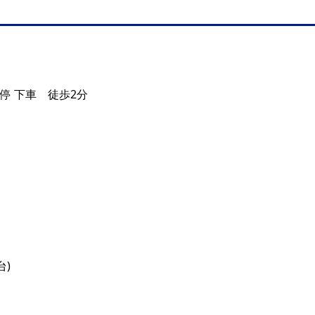
停 下車 徒歩2分
台)