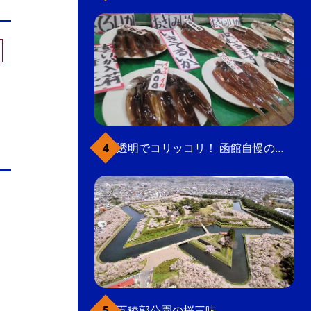
透明でコリッコリ！ 函館自慢のいかをどうぞ
五稜郭公園の桜三昧