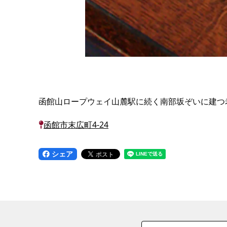
函館山ロープウェイ山麓駅に続く南部坂ぞいに建つ
函館市末広町4-24
シェア