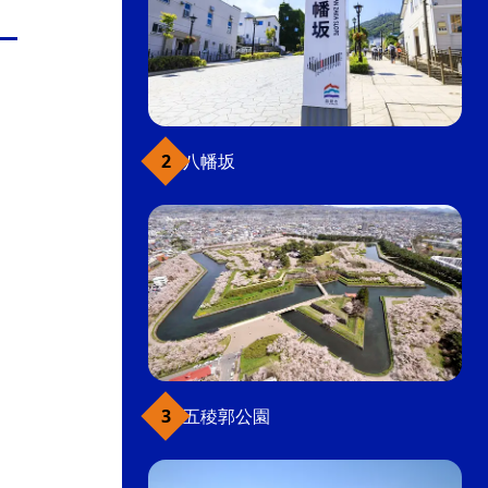
八幡坂
五稜郭公園