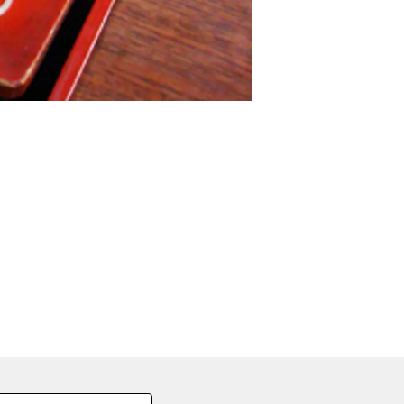
の
要
ベ
ト
イ
ン
検