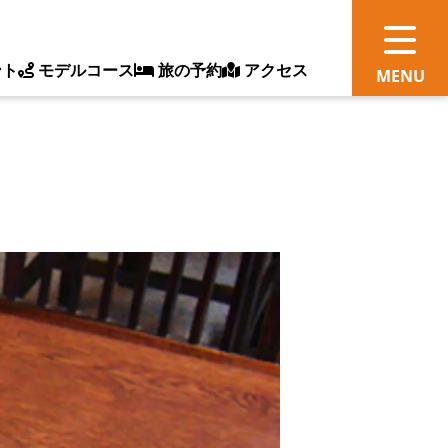
ント
モデルコース
旅の予約
アクセス
観
情
ス
ッ
ト
体
新