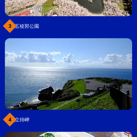
五稜郭公園
立待岬