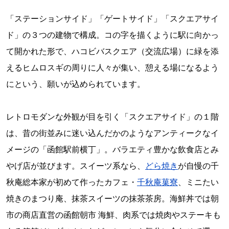
「ステーションサイド」「ゲートサイド」「スクエアサイ
ド」の３つの建物で構成。コの字を描くように駅に向かっ
て開かれた形で、ハコビバスクエア（交流広場）に緑を添
えるヒムロスギの周りに人々が集い、憩える場になるよう
にという、願いが込められています。
レトロモダンな外観が目を引く「スクエアサイド」の１階
は、昔の街並みに迷い込んだかのようなアンティークなイ
メージの「函館駅前横丁」。バラエティ豊かな飲食店とみ
やげ店が並びます。スイーツ系なら、
どら焼き
が自慢の千
秋庵総本家が初めて作ったカフェ・
千秋庵菓寮
、ミニたい
焼きのまつり庵、抹茶スイーツの抹茶茶房。海鮮丼では朝
市の商店直営の函館朝市 海鮮、肉系では焼肉やステーキも