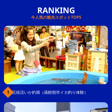
今人気の観光スポットTOP5
元祖活いか釣堀（函館朝市イカ釣り体験）