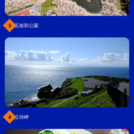
五稜郭公園
立待岬