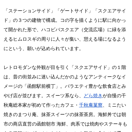
「ステーションサイド」「ゲートサイド」「スクエアサイ
ド」の３つの建物で構成。コの字を描くように駅に向かっ
て開かれた形で、ハコビバスクエア（交流広場）に緑を添
えるヒムロスギの周りに人々が集い、憩える場になるよう
にという、願いが込められています。
レトロモダンな外観が目を引く「スクエアサイド」の１階
は、昔の街並みに迷い込んだかのようなアンティークなイ
メージの「函館駅前横丁」。バラエティ豊かな飲食店とみ
やげ店が並びます。スイーツ系なら、
どら焼き
が自慢の千
秋庵総本家が初めて作ったカフェ・
千秋庵菓寮
、ミニたい
焼きのまつり庵、抹茶スイーツの抹茶茶房。海鮮丼では朝
市の商店直営の函館朝市 海鮮、肉系では焼肉やステーキも