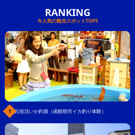
今人気の観光スポットTOP5
元祖活いか釣堀（函館朝市イカ釣り体験）