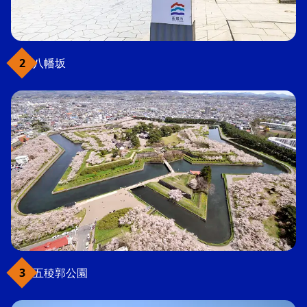
八幡坂
五稜郭公園