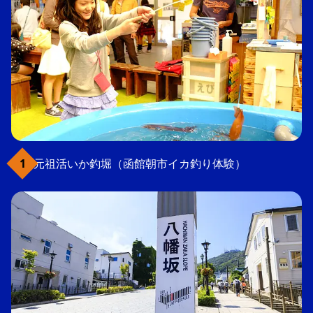
元祖活いか釣堀（函館朝市イカ釣り体験）