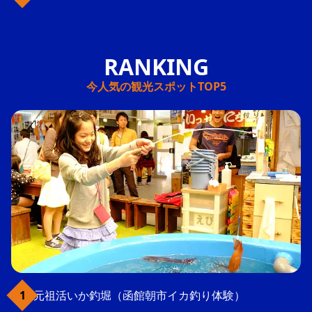
今人気の観光スポットTOP5
元祖活いか釣堀（函館朝市イカ釣り体験）