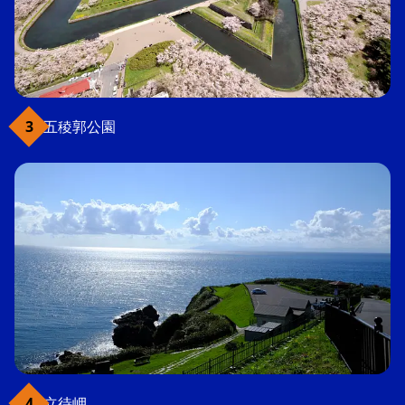
五稜郭公園
立待岬