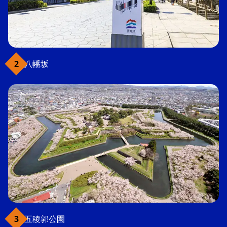
八幡坂
五稜郭公園