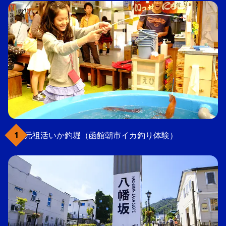
元祖活いか釣堀（函館朝市イカ釣り体験）