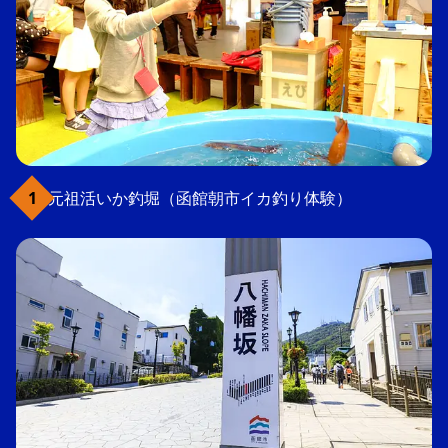
元祖活いか釣堀（函館朝市イカ釣り体験）