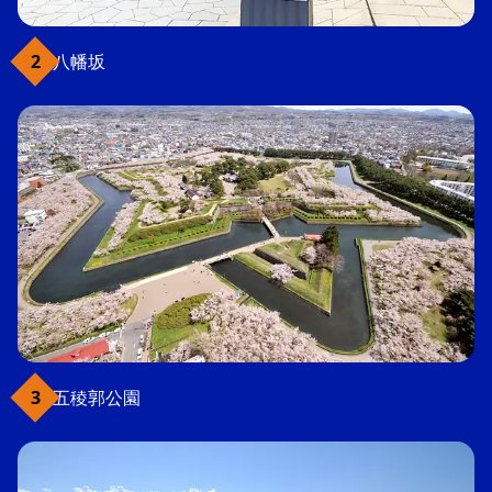
八幡坂
五稜郭公園