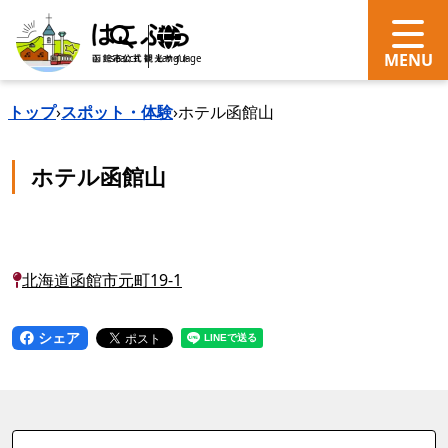
search
Language
トップ
›
スポット・体験
›
ホテル函館山
ホテル函館山
北海道函館市元町19-1
シェア