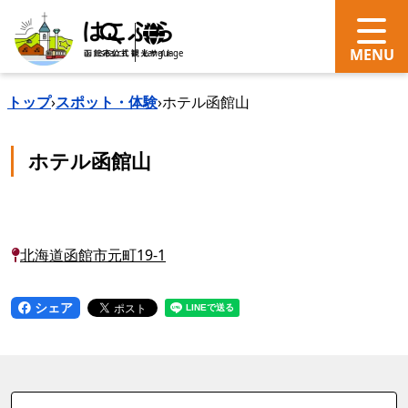
search
Language
トップ
›
スポット・体験
›
ホテル函館山
ホテル函館山
北海道函館市元町19-1
シェア