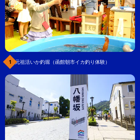
元祖活いか釣堀（函館朝市イカ釣り体験）