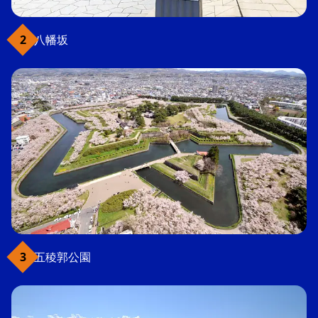
八幡坂
五稜郭公園