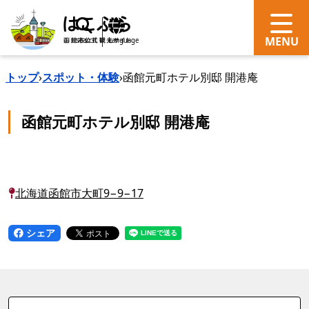
search
Language
トップ
›
スポット・体験
›
函館元町ホテル別邸 開港庵
函館元町ホテル別邸 開港庵
北海道函館市大町9−9−17
シェア