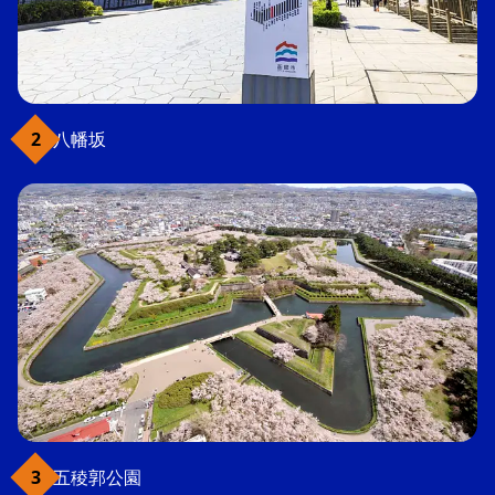
八幡坂
五稜郭公園