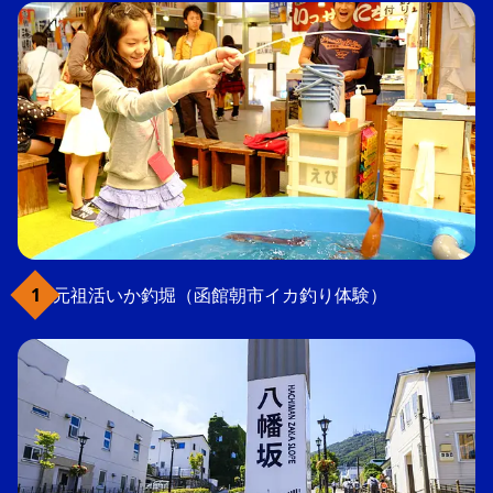
元祖活いか釣堀（函館朝市イカ釣り体験）