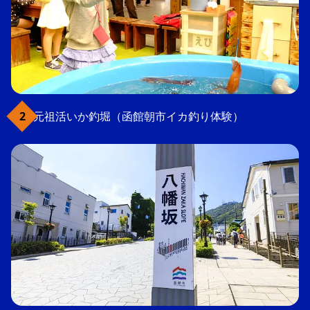
元祖活いか釣堀（函館朝市イカ釣り体験）