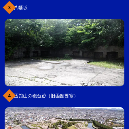
八幡坂
函館山の砲台跡（旧函館要塞）