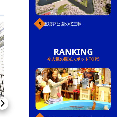
五稜郭公園の桜三昧
ベイエリア
今人気の観光スポットTOP5
高田屋恵比須神社