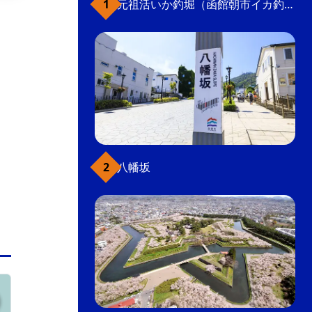
元祖活いか釣堀（函館朝市イカ釣り体験）
開港通り（二十間坂通り）を函館山方向に歩
き、電車通りを右に曲がった少し先（旧北方歴
史資料館隣）に小さな神社があります。神仏の
信仰に厚かった高田屋嘉兵衛が、守護神として
屋敷に祀っていた恵比須神に由来。外観のみ見
学可能。
神社･寺
八幡坂
元町・函館山