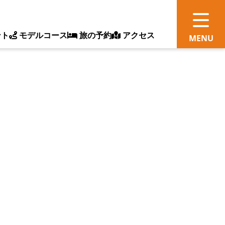
ント
モデルコース
旅の予約
アクセス
観
情
ス
ッ
ト
体
新