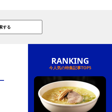
情
特
索する
モ
ル
ー
ア
セ
今人気の特集記事TOP5
イ
ン
年