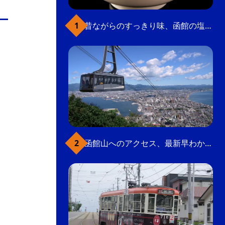
の
要
昔ながらのすっきり味、函館の塩ラーメン
ベ
ト
イ
ン
検
函館山へのアクセス、最新早わかりガイド