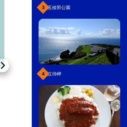
五稜郭公園
立待岬
ホテル八幡坂
ホテル・ビジネスホテル