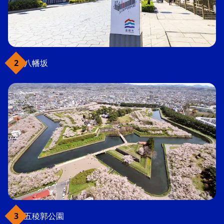
八幡坂
五稜郭公園