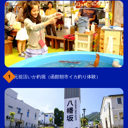
元祖活いか釣堀（函館朝市イカ釣り体験）