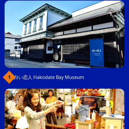
白い恋人 Hakodate Bay Museum