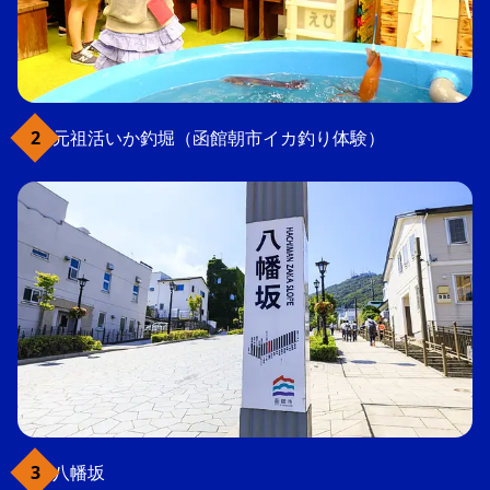
元祖活いか釣堀（函館朝市イカ釣り体験）
八幡坂