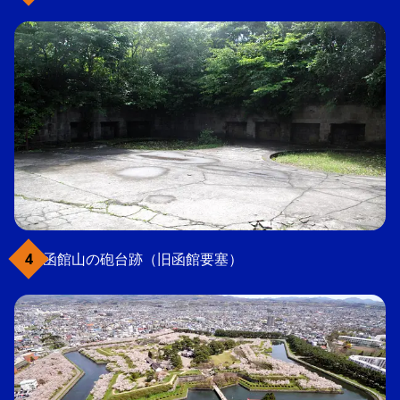
函館山の砲台跡（旧函館要塞）