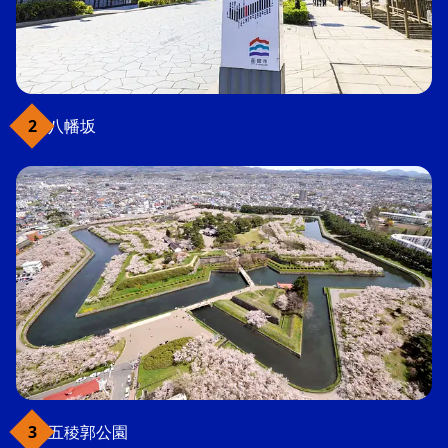
八幡坂
五稜郭公園