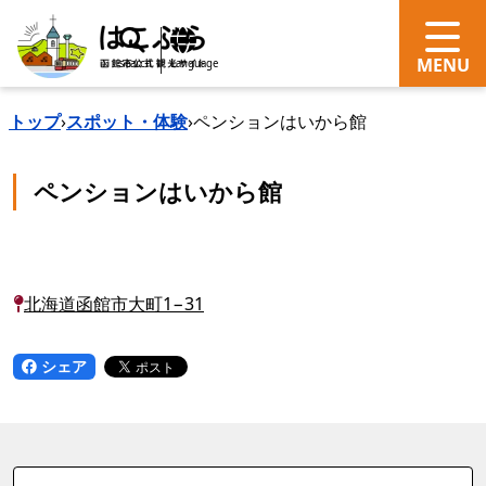
search
Language
トップ
›
スポット・体験
›
ペンションはいから館
ペンションはいから館
北海道函館市大町1−31
シェア