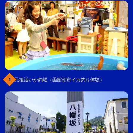
元祖活いか釣堀（函館朝市イカ釣り体験）