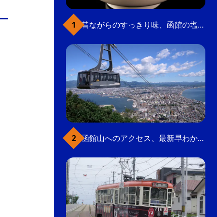
の
要
昔ながらのすっきり味、函館の塩ラーメン
ベ
ト
イ
ン
検
函館山へのアクセス、最新早わかりガイド