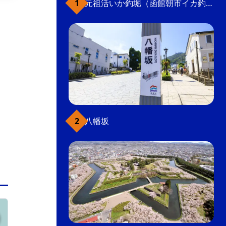
元祖活いか釣堀（函館朝市イカ釣り体験）
1879（明治12）年の函館大火以後にできた坂。
かつて坂の東側にあった神社の松の木にちなん
で名前がついた。突き当たりには東本願寺船見
支院、実行寺、称名寺など、歴史ある寺が並
ぶ。
坂
街歩き
こだわり条件(観光スポット)
八幡坂
元町・函館山