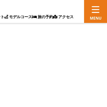
ント
モデルコース
旅の予約
アクセス
観
情
ス
ッ
ト
体
新