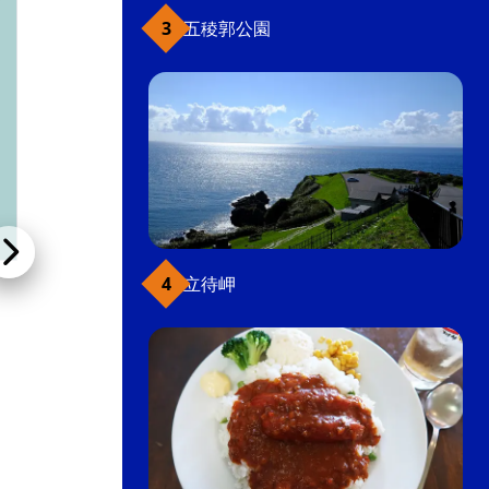
五稜郭公園
立待岬
函館ミートハウス
ペンション・その他