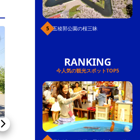
五稜郭公園の桜三昧
元町・函館山
今人気の観光スポットTOP5
千歳坂