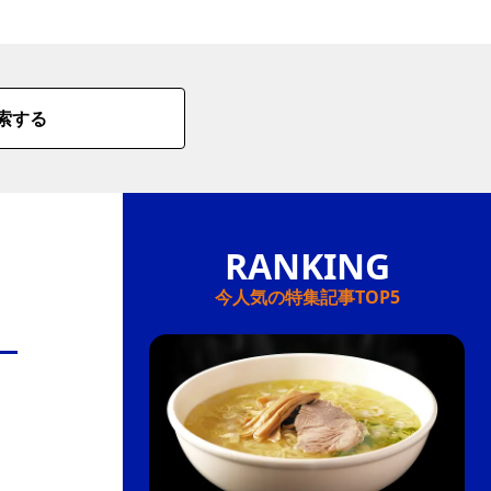
情
特
索する
モ
ル
ー
ア
セ
今人気の特集記事TOP5
イ
ン
年