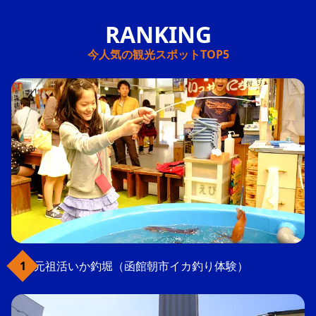
今人気の観光スポットTOP5
元祖活いか釣堀（函館朝市イカ釣り体験）