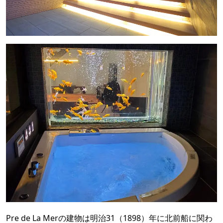
Pre de La Merの建物は明治31（1898）年に北前船に関わ