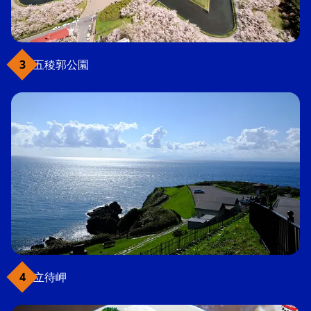
五稜郭公園
立待岬