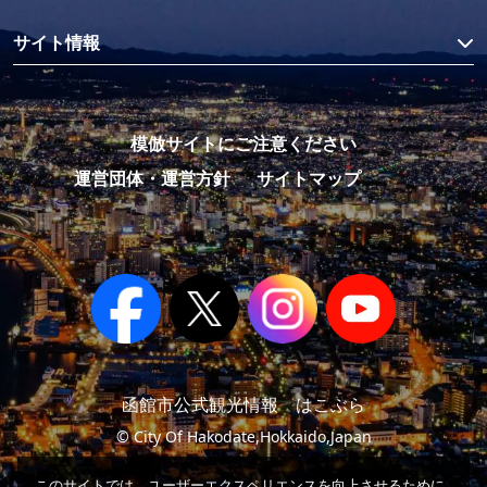
サイト情報
模倣サイトにご注意ください
運営団体・運営方針
サイトマップ
函館市公式観光情報 はこぶら
© City Of Hakodate,Hokkaido,Japan
このサイトでは、ユーザーエクスペリエンスを向上させるために