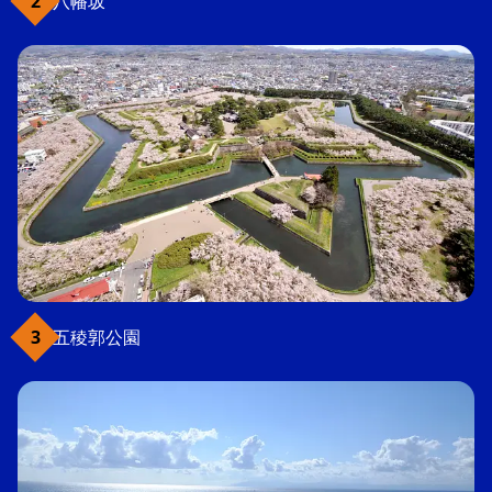
八幡坂
五稜郭公園