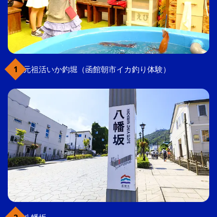
元祖活いか釣堀（函館朝市イカ釣り体験）