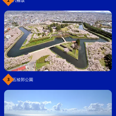
八幡坂
五稜郭公園