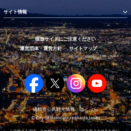
サイト情報
模倣サイトにご注意ください
運営団体・運営方針
サイトマップ
函館市公式観光情報 はこぶら
© City Of Hakodate,Hokkaido,Japan
このサイトでは、ユーザーエクスペリエンスを向上させるために