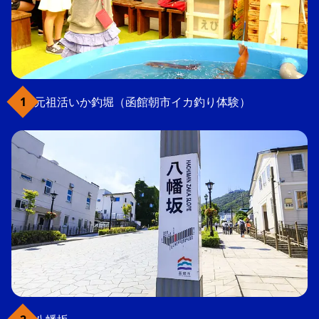
元祖活いか釣堀（函館朝市イカ釣り体験）