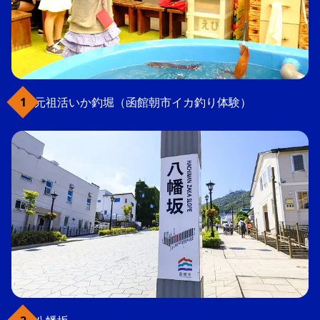
元祖活いか釣堀（函館朝市イカ釣り体験）