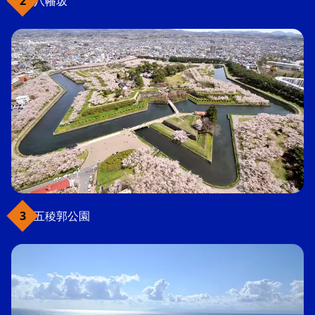
八幡坂
五稜郭公園