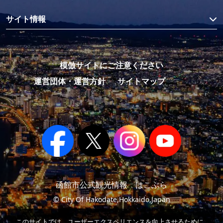
サイト情報
模倣サイトにご注意ください
運営団体・運営方針
サイトマップ
函館市公式観光情報 はこぶら
© City Of Hakodate,Hokkaido,Japan
このサイトでは、ユーザーエクスペリエンスを向上させるために