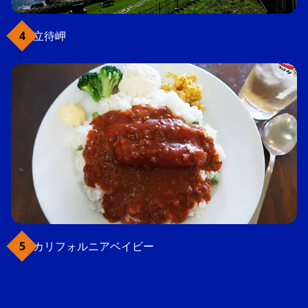
立待岬
カリフォルニアベイビー