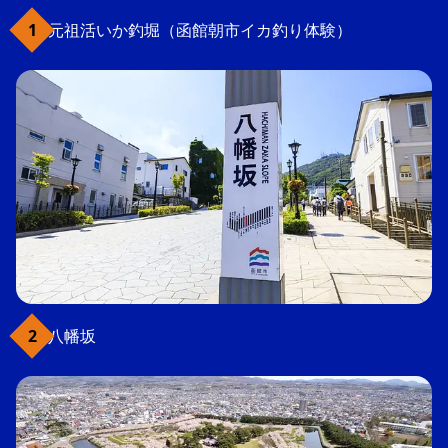
元祖活いか釣堀（函館朝市イカ釣り体験）
八幡坂