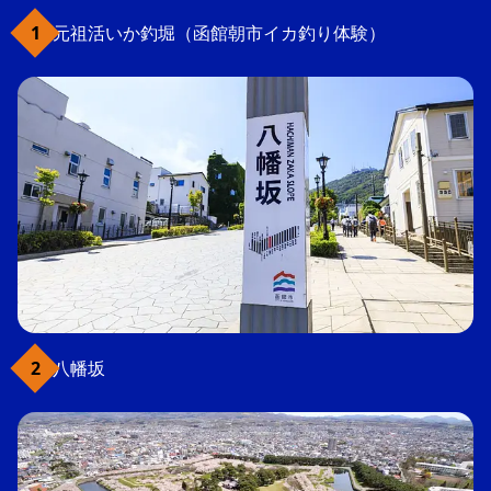
元祖活いか釣堀（函館朝市イカ釣り体験）
八幡坂