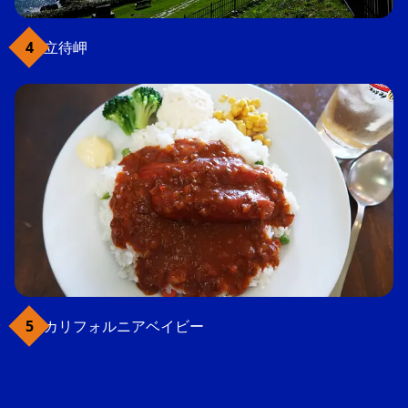
立待岬
カリフォルニアベイビー