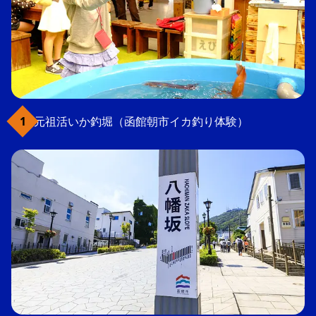
元祖活いか釣堀（函館朝市イカ釣り体験）