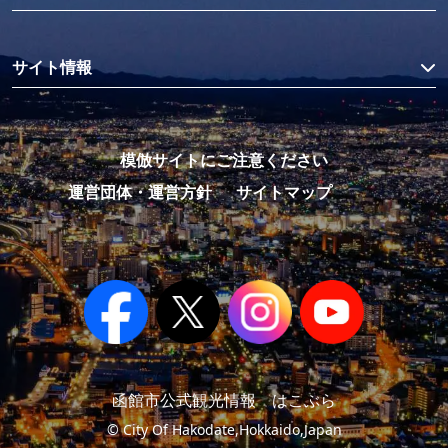
サイト情報
模倣サイトにご注意ください
運営団体・運営方針
サイトマップ
函館市公式観光情報 はこぶら
© City Of Hakodate,Hokkaido,Japan