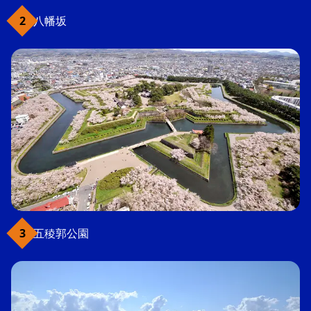
八幡坂
五稜郭公園