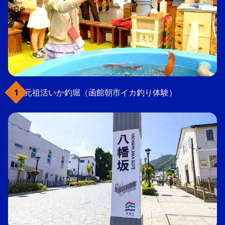
元祖活いか釣堀（函館朝市イカ釣り体験）