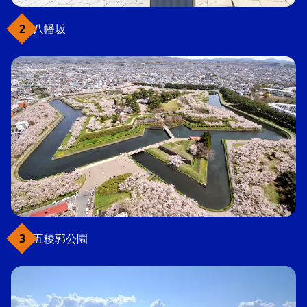
八幡坂
五稜郭公園