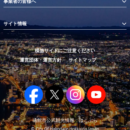
事業者の皆様へ
サイト情報
模倣サイトにご注意ください
運営団体・運営方針
サイトマップ
函館市公式観光情報 はこぶら
© City Of Hakodate,Hokkaido,Japan