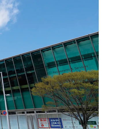
情
特
モ
ル
ー
ア
セ
イ
ン
年