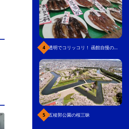
透明でコリッコリ！ 函館自慢のいかをどうぞ
五稜郭公園の桜三昧
函館駅前・大門