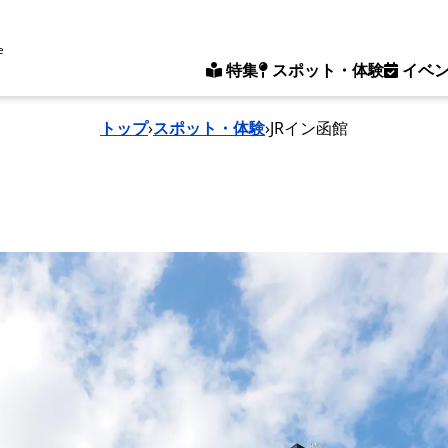
e
特集
スポット・体験
イベ
トップ
›
スポット・体験
›
JRイン函館