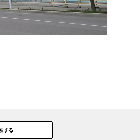
の
要
ベ
ト
イ
ン
検
索する