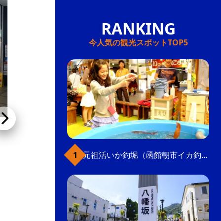
今人気の観光スポットTOP5
函館麺厨房あじさいJR函館駅店
元祖活いか釣堀（函館朝市イカ釣り体験）
函館塩ラーメンの特徴である透き通ったスー
プ、あっさりしていながら深みも感じられる
「味彩塩拉麺」が人気。函館市民に愛される老
舗の直営店。JR函館駅構内でアクセス良好。