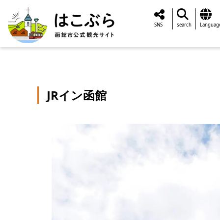
SNS
search
Languag
JRイン函館