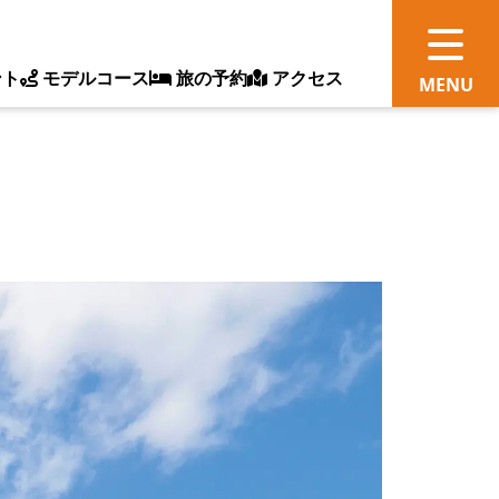
ント
モデルコース
旅の予約
アクセス
観
情
ス
ッ
ト
体
新