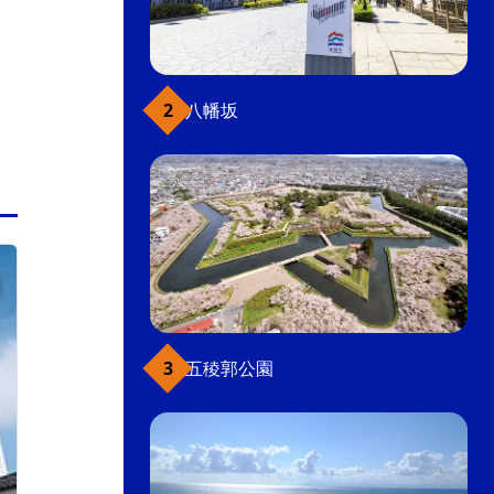
ラーメン
飲食店
こだわり条件(グルメ)
八幡坂
函館駅前・大門
五稜郭公園