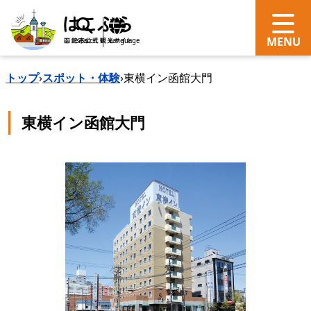
search
Language
トップ
›
スポット・体験
›
東横イン函館大門
東横イン函館大門