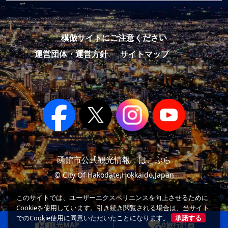
模倣サイトにご注意ください
運営団体・運営方針
サイトマップ
函館市公式観光情報 はこぶら
© City Of Hakodate,Hokkaido,Japan
このサイトでは、ユーザーエクスペリエンスを向上させるために
Cookieを使用しています。引き続き閲覧される場合は、当サイト
でのCookie使用に同意いただいたことになります。
承諾する
観光MAP
0
旅行計画