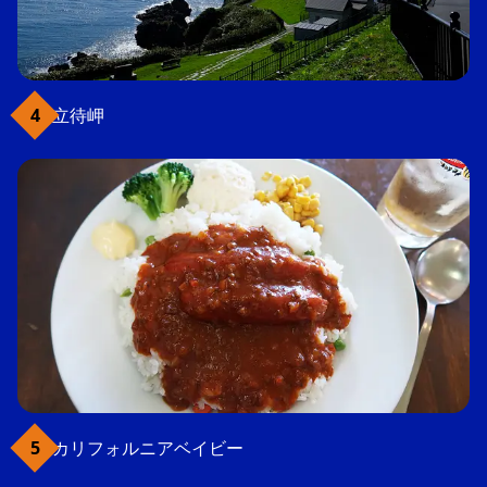
立待岬
カリフォルニアベイビー