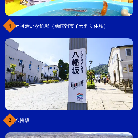
元祖活いか釣堀（函館朝市イカ釣り体験）
八幡坂