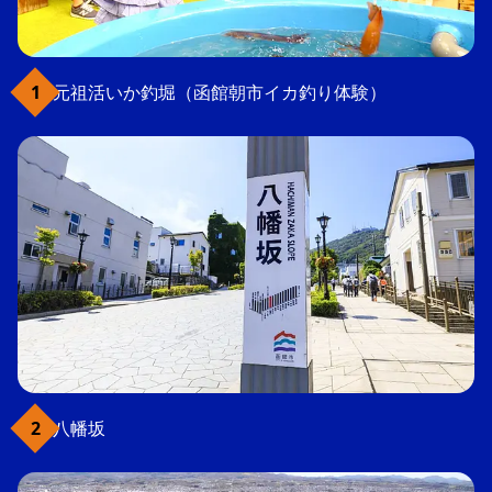
元祖活いか釣堀（函館朝市イカ釣り体験）
八幡坂