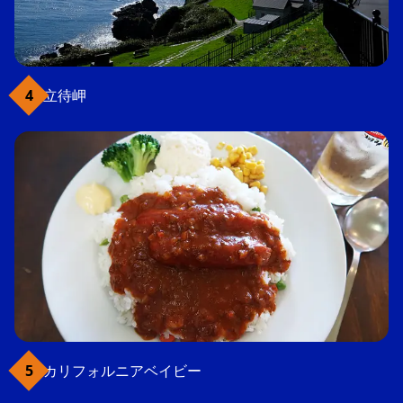
立待岬
カリフォルニアベイビー