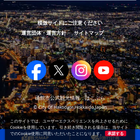
模倣サイトにご注意ください
運営団体・運営方針
サイトマップ
函館市公式観光情報 はこぶら
© City Of Hakodate,Hokkaido,Japan
このサイトでは、ユーザーエクスペリエンスを向上させるために
Cookieを使用しています。引き続き閲覧される場合は、当サイト
でのCookie使用に同意いただいたことになります。
承諾する
観光MAP
0
旅行計画