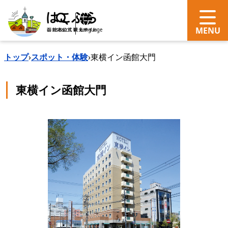
search
Language
トップ
›
スポット・体験
›
東横イン函館大門
東横イン函館大門