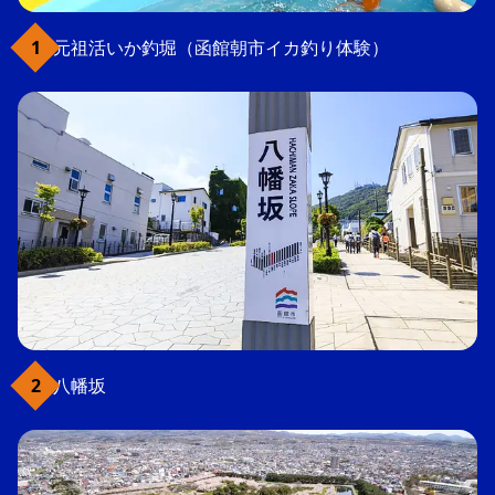
元祖活いか釣堀（函館朝市イカ釣り体験）
八幡坂