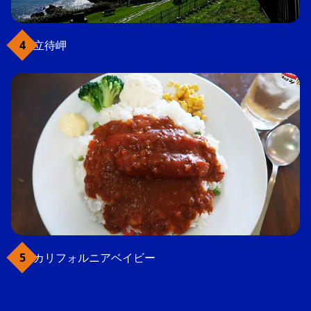
立待岬
カリフォルニアベイビー