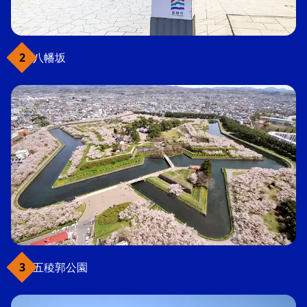
八幡坂
五稜郭公園