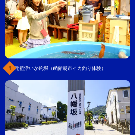
元祖活いか釣堀（函館朝市イカ釣り体験）