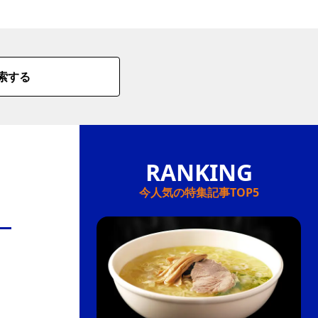
情
特
索する
モ
ル
ー
ア
セ
今人気の特集記事TOP5
イ
ン
年