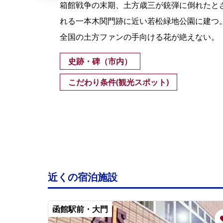
箱館戦争の末期、土方歳三が銃弾に倒れたと
れる一本木関門跡に近い若松緑地公園に建つ
)
全国の土方ファンの手向ける花が絶えない。
史跡・碑（市内）
こだわり条件(観光スポット)
近くの宿泊施設
函館駅前・大門