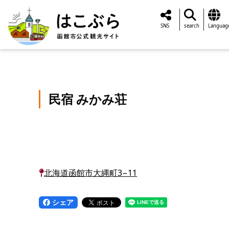
SNS
search
Languag
民宿 みかみ荘
北海道函館市大縄町3−11
シェア