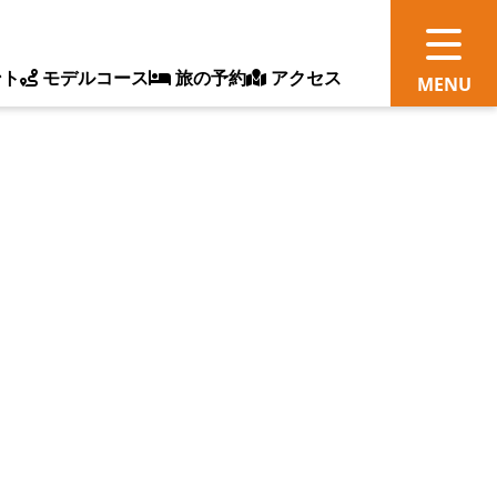
ント
モデルコース
旅の予約
アクセス
観
情
ス
ッ
ト
体
新