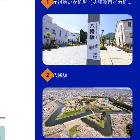
元祖活いか釣堀（函館朝市イカ釣り体験）
普段は函館駅を起点に五稜郭から上磯・木古内
方面を結ぶ普通列車として運行。団体旅行用の
特別列車として運行時には、車内に大型テーブ
ルなどが設置され、食事と車窓が楽しめる。
乗り物
こだわり条件(体験)
こだわり条件(観光スポット)
八幡坂
函館駅前・大門