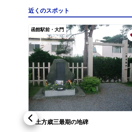
近くのスポット
函館駅前・大門
土方歳三最期の地碑