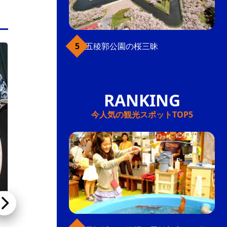
五稜郭公園の桜三昧
みなみ北海道（函館近郊を除く）
函館近郊・大沼
函館駅前・大門
今人気の観光スポットTOP5
ながまれ号（道南いさりび鉄道）