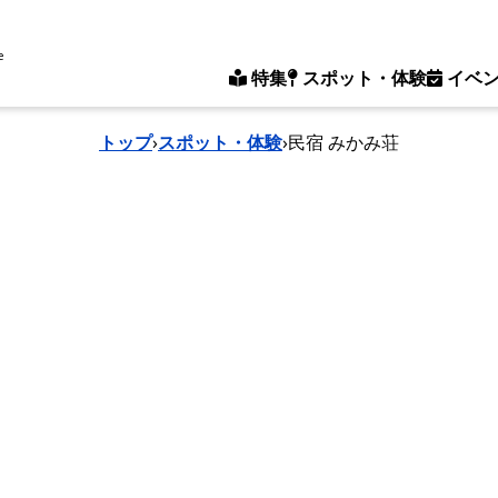
e
特集
スポット・体験
イベ
トップ
›
スポット・体験
›
民宿 みかみ荘