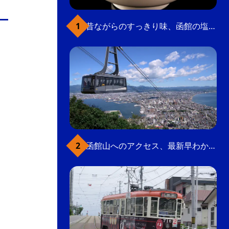
の
要
昔ながらのすっきり味、函館の塩ラーメン
ベ
ト
イ
ン
検
函館山へのアクセス、最新早わかりガイド