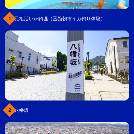
元祖活いか釣堀（函館朝市イカ釣り体験）
八幡坂