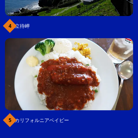
立待岬
カリフォルニアベイビー